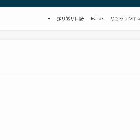
振り返り日記
twitter
なちゃラジオ on 