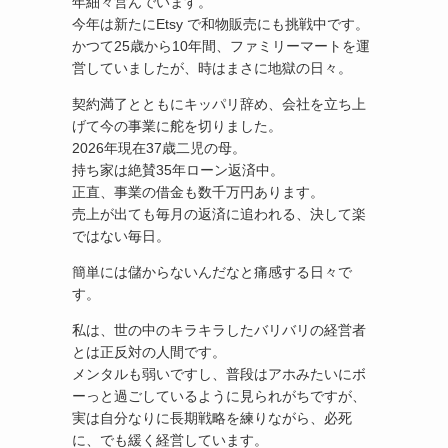
年細々営んでいます。
今年は新たにEtsy で和物販売にも挑戦中です。
かつて25歳から10年間、
ファミリーマートを運
営していましたが、時はまさに地獄の日々。
契約満了とともにキッパリ辞め、
会社を立ち上
げて今の事業に舵を切りました。
2026年現在37歳二児の母。
持ち家は絶賛35年ローン返済中。
正直、事業の借金も数千万円あります。
売上が出ても毎月の返済に追われる、決して楽
ではない毎日。
簡単には儲からないんだなと痛感する日々で
す。
私は、
世の中のキラキラしたバリバリの経営者
とは正反対の人間です。
メンタルも弱いですし、
普段はアホみたいにボ
ーっと過ごしているように見られがちですが
、
実は自分なりに長期戦略を練りながら、必死
に、
でも緩く経営しています。